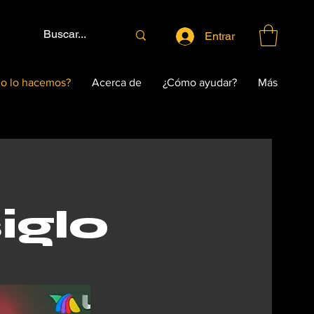
Entrar
o lo hacemos?
Acerca de
¿Cómo ayudar?
Más
iglo